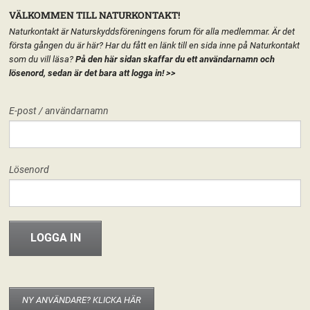
VÄLKOMMEN TILL NATURKONTAKT!
Naturkontakt är Naturskyddsföreningens forum för alla medlemmar. Är det
första gången du är här? Har du fått en länk till en sida inne på Naturkontakt
som du vill läsa?
På den här sidan skaffar du ett användarnamn och
lösenord, sedan är det bara att logga in!
>>
MENY
E-post / användarnamn
HEM
FÖRENINGEN
DIGITALA MÖTESPLATSER
START
LÄGG TILL EN TEXT HÄR PÅ SIDAN
FORUM
Lösenord
FÖRENINGEN
Digitala mötesplatser
Digitalt föreningsliv
Sophie Nordström
INFO & MATERIAL
Den här sidan samlar tips på digitala aktiviteter, smidiga verktyg och
mötestekniker för dig som är aktiv i föreningslivet, som numera ofta måste
äga rum online.
NY ANVÄNDARE? KLICKA HÄR